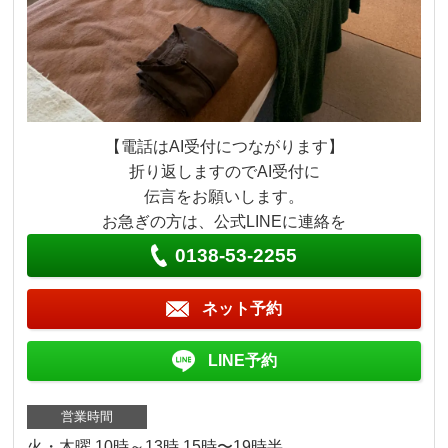
【電話はAI受付につながります】
折り返しますのでAI受付に
伝言をお願いします。
お急ぎの方は、公式LINEに連絡を
0138-53-2255
ネット予約
LINE予約
営業時間
火・木曜 10時～13時 15時〜19時半