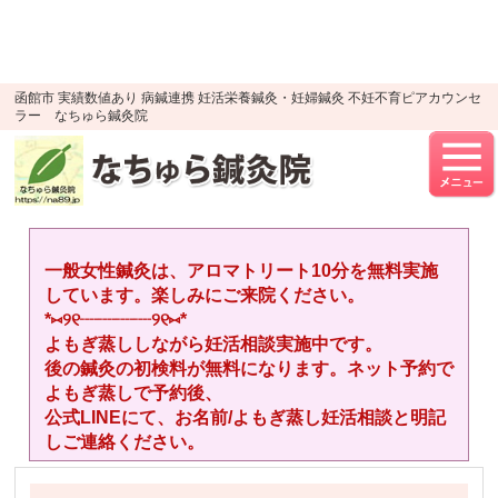
google-site-verification=YTWMidJ-
OSkGKncH3tVihre5HlR91jhBfEnaXuLR8PU
UA-52512446-1
函館市 実績数値あり 病鍼連携 妊活栄養鍼灸・妊婦鍼灸 不妊不育ピアカウンセ
ラー なちゅら鍼灸院
一般女性鍼灸は、アロマトリート10分を無料実施
しています。楽しみにご来院ください。
*⑅︎୨୧┈︎┈︎┈︎┈︎୨୧⑅︎*
よもぎ蒸ししながら妊活相談実施中です。
後の鍼灸の初検料が無料になります。ネット予約で
よもぎ蒸しで予約後、
公式LINEにて、お名前/よもぎ蒸し妊活相談と明記
しご連絡ください。