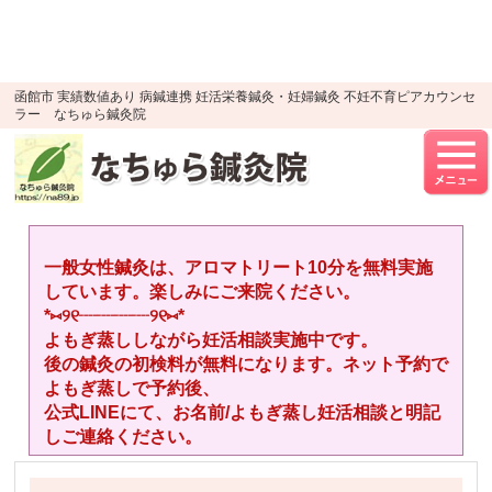
google-site-verification=YTWMidJ-
OSkGKncH3tVihre5HlR91jhBfEnaXuLR8PU
UA-52512446-1
函館市 実績数値あり 病鍼連携 妊活栄養鍼灸・妊婦鍼灸 不妊不育ピアカウンセ
ラー なちゅら鍼灸院
一般女性鍼灸は、アロマトリート10分を無料実施
しています。楽しみにご来院ください。
*⑅︎୨୧┈︎┈︎┈︎┈︎୨୧⑅︎*
よもぎ蒸ししながら妊活相談実施中です。
後の鍼灸の初検料が無料になります。ネット予約で
よもぎ蒸しで予約後、
公式LINEにて、お名前/よもぎ蒸し妊活相談と明記
しご連絡ください。