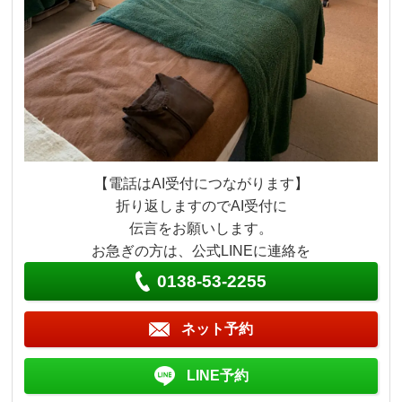
【電話はAI受付につながります】
折り返しますのでAI受付に
伝言をお願いします。
お急ぎの方は、公式LINEに連絡を
0138-53-2255
ネット予約
LINE予約