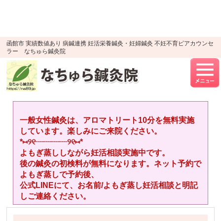
google-site-verification=YTWMidJ-
OSkGKncH3tVihre5HlR91jhBfEnaXuLR8PU
UA-52512446-1
函館市 実績数値あり 病鍼連携 妊活栄養鍼灸・妊婦鍼灸 不妊不育ピアカウンセ
ラー なちゅら鍼灸院
一般女性鍼灸は、アロマトリート10分を無料実施
しています。楽しみにご来院ください。
*⑅︎୨୧┈︎┈︎┈︎┈︎୨୧⑅︎*
よもぎ蒸ししながら妊活相談実施中です。
後の鍼灸の初検料が無料になります。ネット予約で
よもぎ蒸しで予約後、
公式LINEにて、お名前/よもぎ蒸し妊活相談と明記
しご連絡ください。