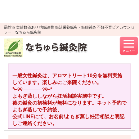
google-site-verification=YTWMidJ-
OSkGKncH3tVihre5HlR91jhBfEnaXuLR8PU
UA-52512446-1
函館市 実績数値あり 病鍼連携 妊活栄養鍼灸・妊婦鍼灸 不妊不育ピアカウンセ
ラー なちゅら鍼灸院
一般女性鍼灸は、アロマトリート10分を無料実施
しています。楽しみにご来院ください。
*⑅︎୨୧┈︎┈︎┈︎┈︎୨୧⑅︎*
よもぎ蒸ししながら妊活相談実施中です。
後の鍼灸の初検料が無料になります。ネット予約で
よもぎ蒸しで予約後、
公式LINEにて、お名前/よもぎ蒸し妊活相談と明記
しご連絡ください。