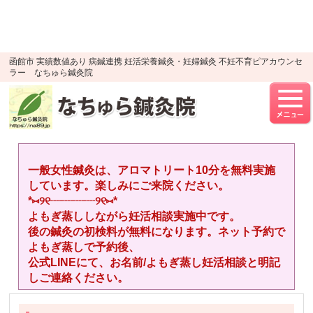
google-site-verification=YTWMidJ-
OSkGKncH3tVihre5HlR91jhBfEnaXuLR8PU
UA-52512446-1
函館市 実績数値あり 病鍼連携 妊活栄養鍼灸・妊婦鍼灸 不妊不育ピアカウンセ
ラー なちゅら鍼灸院
一般女性鍼灸は、アロマトリート10分を無料実施
しています。楽しみにご来院ください。
*⑅︎୨୧┈︎┈︎┈︎┈︎୨୧⑅︎*
よもぎ蒸ししながら妊活相談実施中です。
後の鍼灸の初検料が無料になります。ネット予約で
よもぎ蒸しで予約後、
公式LINEにて、お名前/よもぎ蒸し妊活相談と明記
しご連絡ください。