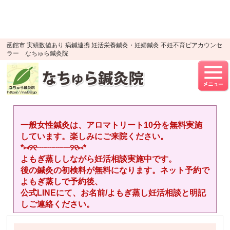
google-site-verification=YTWMidJ-
OSkGKncH3tVihre5HlR91jhBfEnaXuLR8PU
UA-52512446-1
函館市 実績数値あり 病鍼連携 妊活栄養鍼灸・妊婦鍼灸 不妊不育ピアカウンセ
ラー なちゅら鍼灸院
一般女性鍼灸は、アロマトリート10分を無料実施
しています。楽しみにご来院ください。
*⑅︎୨୧┈︎┈︎┈︎┈︎୨୧⑅︎*
よもぎ蒸ししながら妊活相談実施中です。
後の鍼灸の初検料が無料になります。ネット予約で
よもぎ蒸しで予約後、
公式LINEにて、お名前/よもぎ蒸し妊活相談と明記
しご連絡ください。