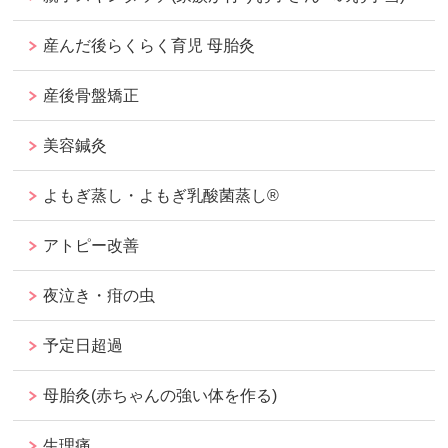
産んだ後らくらく育児 母胎灸
産後骨盤矯正
美容鍼灸
よもぎ蒸し・よもぎ乳酸菌蒸し®︎
アトピー改善
夜泣き・疳の虫
予定日超過
母胎灸(赤ちゃんの強い体を作る)
生理痛