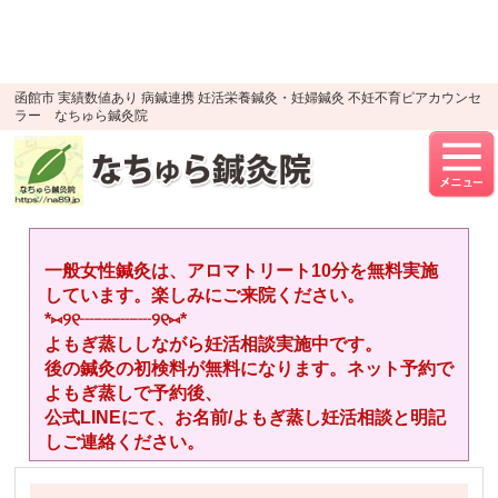
google-site-verification=YTWMidJ-
OSkGKncH3tVihre5HlR91jhBfEnaXuLR8PU
UA-52512446-1
函館市 実績数値あり 病鍼連携 妊活栄養鍼灸・妊婦鍼灸 不妊不育ピアカウンセ
ラー なちゅら鍼灸院
一般女性鍼灸は、アロマトリート10分を無料実施
しています。楽しみにご来院ください。
*⑅︎୨୧┈︎┈︎┈︎┈︎୨୧⑅︎*
よもぎ蒸ししながら妊活相談実施中です。
後の鍼灸の初検料が無料になります。ネット予約で
よもぎ蒸しで予約後、
公式LINEにて、お名前/よもぎ蒸し妊活相談と明記
しご連絡ください。