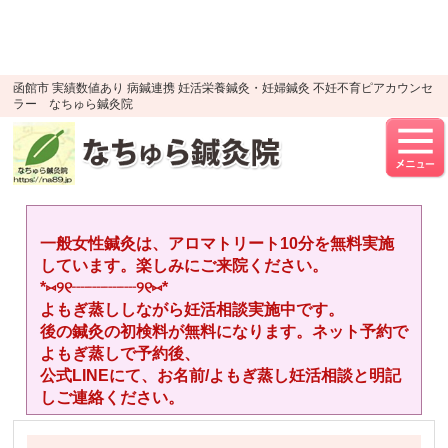
google-site-verification=YTWMidJ-
OSkGKncH3tVihre5HlR91jhBfEnaXuLR8PU
UA-52512446-1
函館市 実績数値あり 病鍼連携 妊活栄養鍼灸・妊婦鍼灸 不妊不育ピアカウンセ
ラー なちゅら鍼灸院
一般女性鍼灸は、アロマトリート10分を無料実施
しています。楽しみにご来院ください。
*⑅︎୨୧┈︎┈︎┈︎┈︎୨୧⑅︎*
よもぎ蒸ししながら妊活相談実施中です。
後の鍼灸の初検料が無料になります。ネット予約で
よもぎ蒸しで予約後、
公式LINEにて、お名前/よもぎ蒸し妊活相談と明記
しご連絡ください。