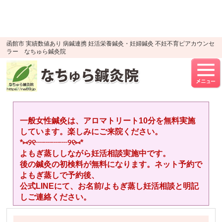
google-site-verification=YTWMidJ-
OSkGKncH3tVihre5HlR91jhBfEnaXuLR8PU
UA-52512446-1
函館市 実績数値あり 病鍼連携 妊活栄養鍼灸・妊婦鍼灸 不妊不育ピアカウンセ
ラー なちゅら鍼灸院
一般女性鍼灸は、アロマトリート10分を無料実施
しています。楽しみにご来院ください。
*⑅︎୨୧┈︎┈︎┈︎┈︎୨୧⑅︎*
よもぎ蒸ししながら妊活相談実施中です。
後の鍼灸の初検料が無料になります。ネット予約で
よもぎ蒸しで予約後、
公式LINEにて、お名前/よもぎ蒸し妊活相談と明記
しご連絡ください。