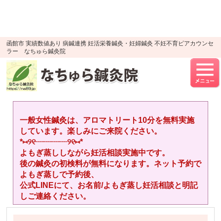
google-site-verification=YTWMidJ-
OSkGKncH3tVihre5HlR91jhBfEnaXuLR8PU
UA-52512446-1
函館市 実績数値あり 病鍼連携 妊活栄養鍼灸・妊婦鍼灸 不妊不育ピアカウンセ
ラー なちゅら鍼灸院
一般女性鍼灸は、アロマトリート10分を無料実施
しています。楽しみにご来院ください。
*⑅︎୨୧┈︎┈︎┈︎┈︎୨୧⑅︎*
よもぎ蒸ししながら妊活相談実施中です。
後の鍼灸の初検料が無料になります。ネット予約で
よもぎ蒸しで予約後、
公式LINEにて、お名前/よもぎ蒸し妊活相談と明記
しご連絡ください。