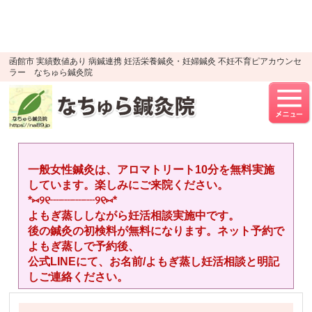
google-site-verification=YTWMidJ-
OSkGKncH3tVihre5HlR91jhBfEnaXuLR8PU
UA-52512446-1
函館市 実績数値あり 病鍼連携 妊活栄養鍼灸・妊婦鍼灸 不妊不育ピアカウンセ
ラー なちゅら鍼灸院
一般女性鍼灸は、アロマトリート10分を無料実施
しています。楽しみにご来院ください。
*⑅︎୨୧┈︎┈︎┈︎┈︎୨୧⑅︎*
よもぎ蒸ししながら妊活相談実施中です。
後の鍼灸の初検料が無料になります。ネット予約で
よもぎ蒸しで予約後、
公式LINEにて、お名前/よもぎ蒸し妊活相談と明記
しご連絡ください。