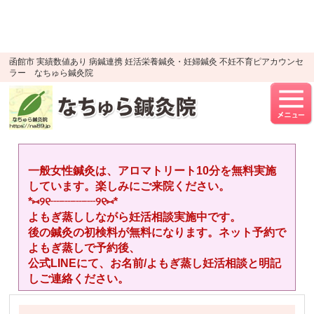
google-site-verification=YTWMidJ-
OSkGKncH3tVihre5HlR91jhBfEnaXuLR8PU
UA-52512446-1
函館市 実績数値あり 病鍼連携 妊活栄養鍼灸・妊婦鍼灸 不妊不育ピアカウンセ
ラー なちゅら鍼灸院
一般女性鍼灸は、アロマトリート10分を無料実施
しています。楽しみにご来院ください。
*⑅︎୨୧┈︎┈︎┈︎┈︎୨୧⑅︎*
よもぎ蒸ししながら妊活相談実施中です。
後の鍼灸の初検料が無料になります。ネット予約で
よもぎ蒸しで予約後、
公式LINEにて、お名前/よもぎ蒸し妊活相談と明記
しご連絡ください。