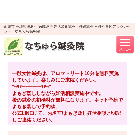
google-site-verification=YTWMidJ-
OSkGKncH3tVihre5HlR91jhBfEnaXuLR8PU
UA-52512446-1
函館市 実績数値あり 病鍼連携 妊活栄養鍼灸・妊婦鍼灸 不妊不育ピアカウンセ
ラー なちゅら鍼灸院
一般女性鍼灸は、アロマトリート10分を無料実施
しています。楽しみにご来院ください。
*⑅︎୨୧┈︎┈︎┈︎┈︎୨୧⑅︎*
よもぎ蒸ししながら妊活相談実施中です。
後の鍼灸の初検料が無料になります。ネット予約で
よもぎ蒸しで予約後、
公式LINEにて、お名前/よもぎ蒸し妊活相談と明記
しご連絡ください。