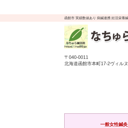
google-site-verification=YTWMidJ-OSkGKncH3tVihre5HlR91
UA-52512446-1
函館市 実績数値あり 病鍼連携 妊活栄
〒040-0011
北海道函館市本町17-2ヴィル
一般女性鍼灸