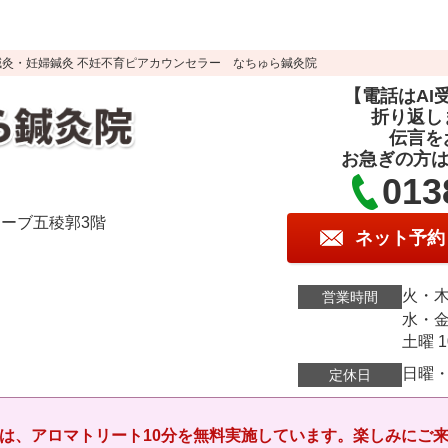
jhBfEnaXuLR8PU
養鍼灸・妊婦鍼灸 不妊不育ピアカウンセラー なちゅら鍼灸院
【電話はAI
折り返し
伝言を
お急ぎの方は
013
ヌーブ五稜郭3階
ネット予約
火・木
営業時間
水・金
土曜 
日曜
定休日
は、アロマトリート10分を無料実施しています。楽しみにご