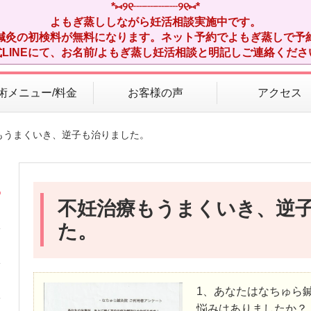
*⑅︎୨୧┈︎┈︎┈︎┈︎୨୧⑅︎*
よもぎ蒸ししながら妊活相談実施中です。
鍼灸の初検料が無料になります。ネット予約でよもぎ蒸しで予
式LINEにて、お名前/よもぎ蒸し妊活相談と明記しご連絡くださ
術メニュー/料金
お客様の声
アクセス
もうまくいき、逆子も治りました。
不妊治療もうまくいき、逆
た。
1、あなたはなちゅら
悩みはありましたか？