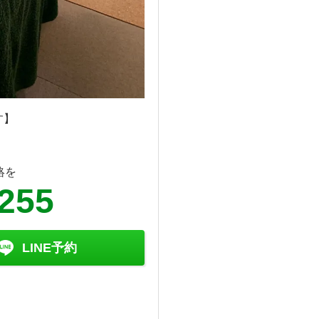
す】
絡を
2255
LINE予約