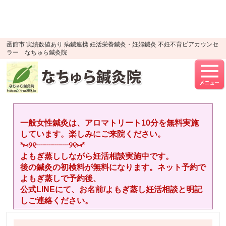
google-site-verification=YTWMidJ-
OSkGKncH3tVihre5HlR91jhBfEnaXuLR8PU
UA-52512446-1
函館市 実績数値あり 病鍼連携 妊活栄養鍼灸・妊婦鍼灸 不妊不育ピアカウンセ
ラー なちゅら鍼灸院
一般女性鍼灸は、アロマトリート10分を無料実施
しています。楽しみにご来院ください。
*⑅︎୨୧┈︎┈︎┈︎┈︎୨୧⑅︎*
よもぎ蒸ししながら妊活相談実施中です。
後の鍼灸の初検料が無料になります。ネット予約で
よもぎ蒸しで予約後、
公式LINEにて、お名前/よもぎ蒸し妊活相談と明記
しご連絡ください。