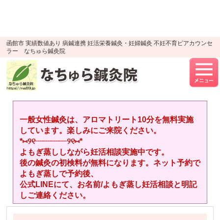
google-site-verification=YTWMidJ-
OSkGKncH3tVihre5HlR91jhBfEnaXuLR8PU
UA-52512446-1
函館市 実績数値あり 病鍼連携 妊活栄養鍼灸・妊婦鍼灸 不妊不育ピアカウンセ
ラー なちゅら鍼灸院
一般女性鍼灸は、アロマトリート10分を無料実施
しています。楽しみにご来院ください。
*⑅︎୨୧┈︎┈︎┈︎┈︎୨୧⑅︎*
よもぎ蒸ししながら妊活相談実施中です。
後の鍼灸の初検料が無料になります。ネット予約で
よもぎ蒸しで予約後、
公式LINEにて、お名前/よもぎ蒸し妊活相談と明記
しご連絡ください。