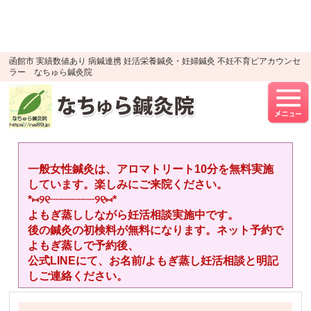
google-site-verification=YTWMidJ-
OSkGKncH3tVihre5HlR91jhBfEnaXuLR8PU
UA-52512446-1
函館市 実績数値あり 病鍼連携 妊活栄養鍼灸・妊婦鍼灸 不妊不育ピアカウンセ
ラー なちゅら鍼灸院
一般女性鍼灸は、アロマトリート10分を無料実施
しています。楽しみにご来院ください。
*⑅︎୨୧┈︎┈︎┈︎┈︎୨୧⑅︎*
よもぎ蒸ししながら妊活相談実施中です。
後の鍼灸の初検料が無料になります。ネット予約で
よもぎ蒸しで予約後、
公式LINEにて、お名前/よもぎ蒸し妊活相談と明記
しご連絡ください。