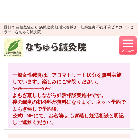
google-site-verification=YTWMidJ-
OSkGKncH3tVihre5HlR91jhBfEnaXuLR8PU
UA-52512446-1
函館市 実績数値あり 病鍼連携 妊活栄養鍼灸・妊婦鍼灸 不妊不育ピアカウンセ
ラー なちゅら鍼灸院
一般女性鍼灸は、アロマトリート10分を無料実施
しています。楽しみにご来院ください。
*⑅︎୨୧┈︎┈︎┈︎┈︎୨୧⑅︎*
よもぎ蒸ししながら妊活相談実施中です。
後の鍼灸の初検料が無料になります。ネット予約で
よもぎ蒸しで予約後、
公式LINEにて、お名前/よもぎ蒸し妊活相談と明記
しご連絡ください。