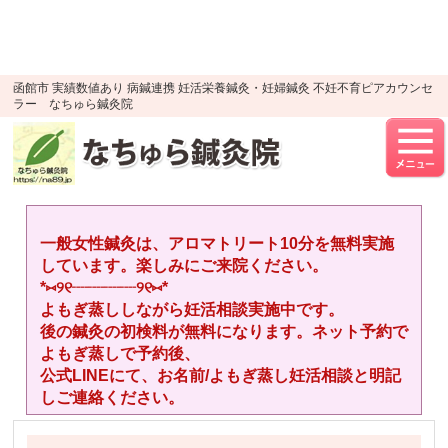
google-site-verification=YTWMidJ-
OSkGKncH3tVihre5HlR91jhBfEnaXuLR8PU
UA-52512446-1
函館市 実績数値あり 病鍼連携 妊活栄養鍼灸・妊婦鍼灸 不妊不育ピアカウンセ
ラー なちゅら鍼灸院
一般女性鍼灸は、アロマトリート10分を無料実施
しています。楽しみにご来院ください。
*⑅︎୨୧┈︎┈︎┈︎┈︎୨୧⑅︎*
よもぎ蒸ししながら妊活相談実施中です。
後の鍼灸の初検料が無料になります。ネット予約で
よもぎ蒸しで予約後、
公式LINEにて、お名前/よもぎ蒸し妊活相談と明記
しご連絡ください。