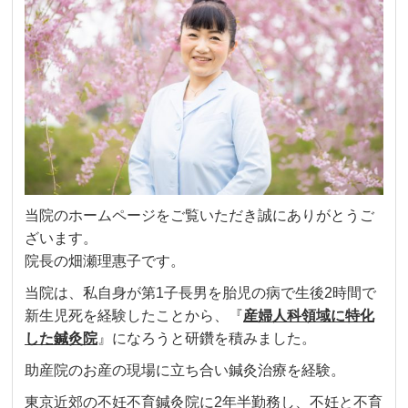
当院のホームページをご覧いただき誠にありがとうご
ざいます。
院長の畑瀬理惠子です。
当院は、私自身が第1子長男を胎児の病で生後2時間で
新生児死を経験したことから、『
産婦人科領域
に
特化
した鍼灸院
』になろうと研鑽を積みました。
助産院のお産の現場に立ち合い鍼灸治療を経験。
東京近郊の不妊不育鍼灸院に2年半勤務し、不妊と不育