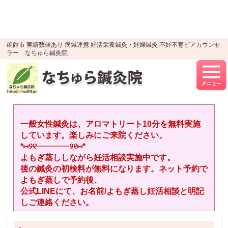
google-site-verification=YTWMidJ-
OSkGKncH3tVihre5HlR91jhBfEnaXuLR8PU
UA-52512446-1
函館市 実績数値あり 病鍼連携 妊活栄養鍼灸・妊婦鍼灸 不妊不育ピアカウンセ
ラー なちゅら鍼灸院
一般女性鍼灸は、アロマトリート10分を無料実施
しています。楽しみにご来院ください。
*⑅︎୨୧┈︎┈︎┈︎┈︎୨୧⑅︎*
よもぎ蒸ししながら妊活相談実施中です。
後の鍼灸の初検料が無料になります。ネット予約で
よもぎ蒸しで予約後、
公式LINEにて、お名前/よもぎ蒸し妊活相談と明記
しご連絡ください。